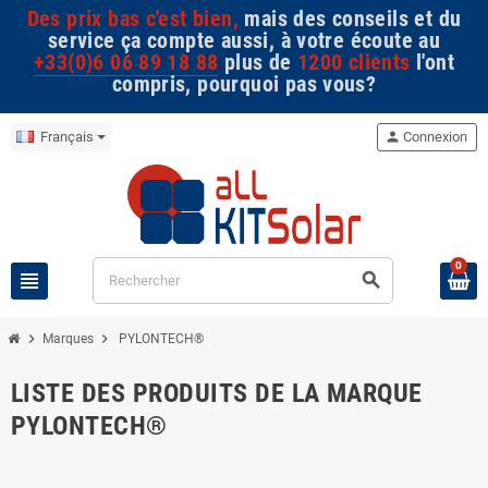
Des prix bas c'est bien,
mais des conseils et du
service ça compte aussi, à votre écoute au
+33(0)6 06 89 18 88
plus de
1200 clients
l'ont
compris, pourquoi pas vous?
Français
person
Connexion
0
view_headline
search
chevron_right
chevron_right
Marques
PYLONTECH®
LISTE DES PRODUITS DE LA MARQUE
PYLONTECH®