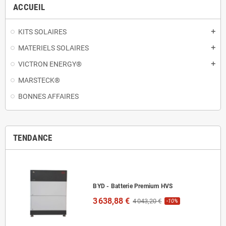
ACCUEIL
KITS SOLAIRES
add
MATERIELS SOLAIRES
add
VICTRON ENERGY®
add
MARSTECK®
BONNES AFFAIRES
TENDANCE
BYD - Batterie Premium HVS
3 638,88 €
4 043,20 €
-10%