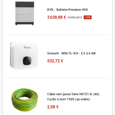
BYD - Batterie Premium HVS
3 638,88 €
4 043,20 €
-10%
Growatt - MIN TL-XH - 2.5 à 6 kW
532,72 €
Câble vert-jaune Terre H07Z1-K (AS)
Cu/Sn 6 mm² 750V (au mètre)
2,08 €