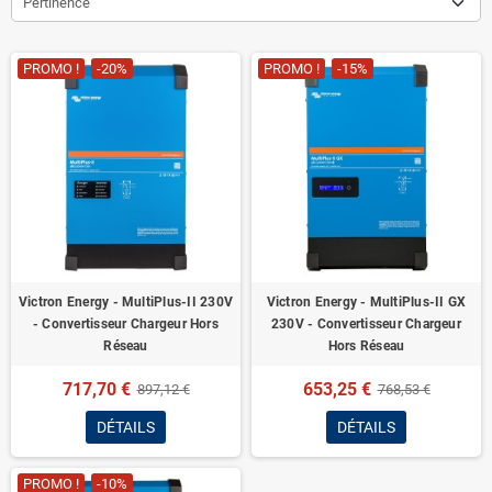
Pertinence
PROMO !
-20%
PROMO !
-15%
Victron Energy - MultiPlus-II 230V
Victron Energy - MultiPlus-II GX
- Convertisseur Chargeur Hors
230V - Convertisseur Chargeur
Réseau
Hors Réseau
717,70 €
653,25 €
897,12 €
768,53 €
DÉTAILS
DÉTAILS
PROMO !
-10%