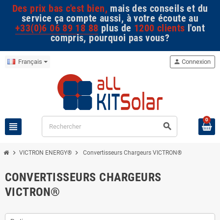
Des prix bas c'est bien,
mais des conseils et du
service ça compte aussi, à votre écoute au
+33(0)6 06 89 18 88
plus de
1200 clients
l'ont
compris, pourquoi pas vous?
Français
person
Connexion
0
view_headline
search
chevron_right
chevron_right
VICTRON ENERGY®
Convertisseurs Chargeurs VICTRON®
CONVERTISSEURS CHARGEURS
VICTRON®