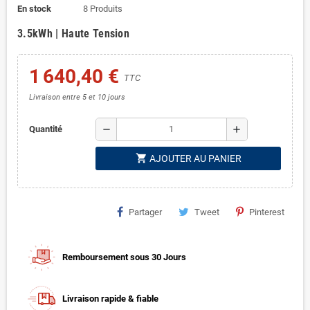
En stock
8 Produits
3.5kWh | Haute Tension
1 640,40 €
TTC
Livraison entre 5 et 10 jours
remove
add
Quantité
shopping_cart
AJOUTER AU PANIER
Partager
Tweet
Pinterest
Remboursement sous 30 Jours
Livraison rapide & fiable