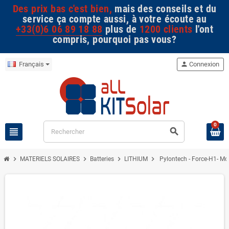
Des prix bas c'est bien,
mais des conseils et du
service ça compte aussi, à votre écoute au
+33(0)6 06 89 18 88
plus de
1200 clients
l'ont
compris, pourquoi pas vous?
Français
person
Connexion
0
view_headline
search
chevron_right
chevron_right
chevron_right
chevron_right
MATERIELS SOLAIRES
Batteries
LITHIUM
Pylontech - Force-H1- Mo