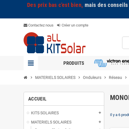
Des prix bas c'est bien,
mais des conseils
Contactez nous
Créer un compte
view_headline
PRODUITS
chevron_right
MATERIELS SOLAIRES
chevron_right
Onduleurs
chevron_right
Réseau
chevron_right
MONO
ACCUEIL
KITS SOLAIRES
add
Il y a 6 prod
MATERIELS SOLAIRES
add