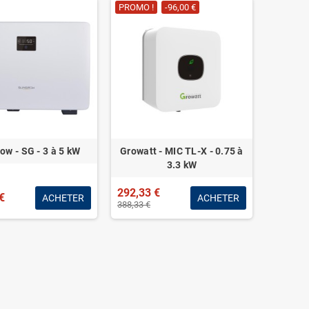
PROMO !
-96,00 €
ow - SG - 3 à 5 kW
Growatt - MIC TL-X - 0.75 à
3.3 kW
292,33 €
€
ACHETER
ACHETER
388,33 €