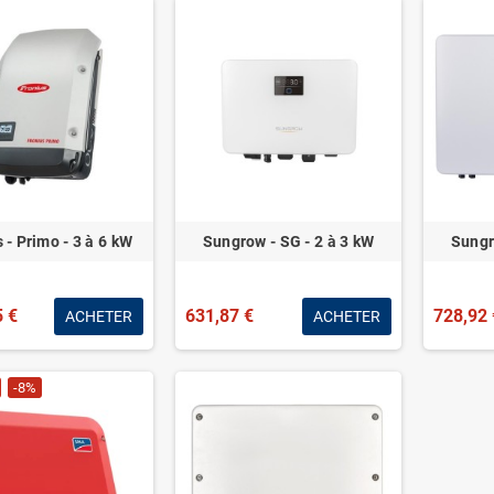
 - Primo - 3 à 6 kW
Sungrow - SG - 2 à 3 kW
Sungr
5 €
631,87 €
728,92 
ACHETER
ACHETER
-8%