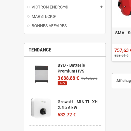
VICTRON ENERGY®
add
MARSTECK®
BONNES AFFAIRES
SMA - Su
TENDANCE
757,63 
823,51 €
BYD - Batterie
Premium HVS
3 638,88 €
4 043,20 €
Affichage
-10%
Growatt - MIN TL-XH -
2.5 à 6 kW
532,72 €