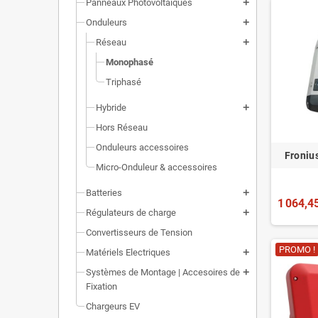
Panneaux Photovoltaïques
add
Onduleurs
add
Réseau
add
Monophasé
Triphasé
Hybride
add
Hors Réseau
Onduleurs accessoires
Fronius
Micro-Onduleur & accessoires
Batteries
add
1 064,4
Régulateurs de charge
add
Convertisseurs de Tension
PROMO !
Matériels Electriques
add
Systèmes de Montage | Accesoires de
add
Fixation
Chargeurs EV