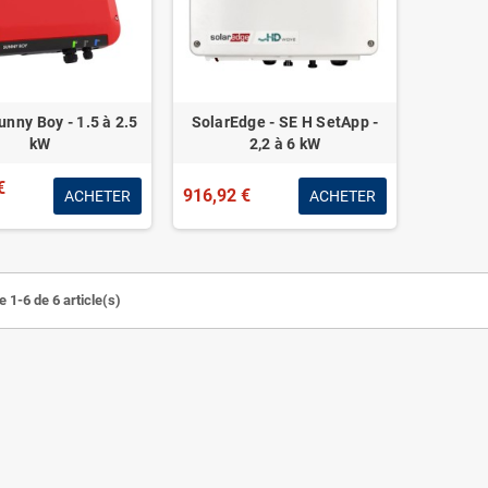
nny Boy - 1.5 à 2.5
SolarEdge - SE H SetApp -
kW
2,2 à 6 kW
€
916,92 €
ACHETER
ACHETER
 1-6 de 6 article(s)