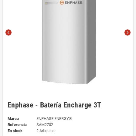
chevron_left
chevron_right
Enphase - Batería Encharge 3T
Marca
ENPHASE ENERGY®
Referencia
SAM2702
En stock
2 Artículos