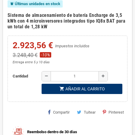
Últimas unidades en stock
notifications_active
Sistema de almacenamiento de batería Encharge de 3,5
kWh con 4 microinversores integrados tipo IQ8x BAT para
un total de 1,28 kW
2.923,56 €
Impuestos incluidos
3.248,40 €
-10%
Entrega entre 5 y 10 días
remove
add
Cantidad
shopping_cart
AÑADIR AL CARRITO
Compartir
Tuitear
Pinterest
Reembolso dentro de 30 días