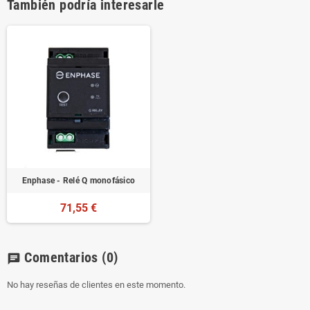
También podría interesarle
Enphase - Relé Q monofásico
71,55 €
Comentarios
(0)
chat
No hay reseñas de clientes en este momento.