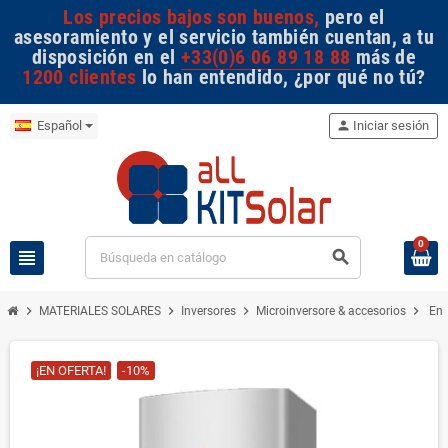
Los precios bajos son buenos,
pero el
asesoramiento y el servicio también cuentan, a tu
disposición en el
+33(0)6 06 89 18 88
más de
1200 clientes
lo han entendido, ¿por qué no tú?
Español
person
Iniciar sesión
0
view_headline
search
chevron_right
chevron_right
chevron_right
chevron_right
MATERIALES SOLARES
Inversores
Microinversore & accesorios
Enp
¡EN OFERTA!
-10%