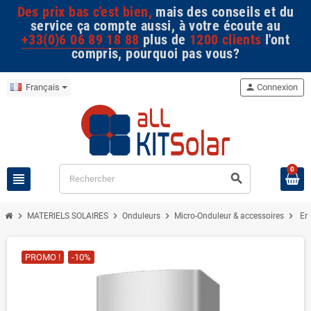
Des prix bas c'est bien,
mais des conseils et du
service ça compte aussi, à votre écoute au
+33(0)6 06 89 18 88
plus de
1200 clients
l'ont
compris, pourquoi pas vous?
Français
person
Connexion
0
view_headline
search
chevron_right
chevron_right
chevron_right
chevron_right
MATERIELS SOLAIRES
Onduleurs
Micro-Onduleur & accessoires
En
PROMO !
-10%