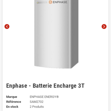
chevron_left
chevron_right
Enphase - Batterie Encharge 3T
Marque
ENPHASE ENERGY®
Référence
SAM2702
En stock
2 Produits