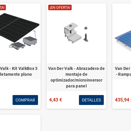
TA!
¡EN OFERTA!
Valk - Kit ValkBox 3
Van Der Valk - Abrazadera de
Van Der 
letamente plano
montaje de
- Rampa
optimizador/microinversor
para panel
4,43 €
435,94 
COMPRAR
DETALLES