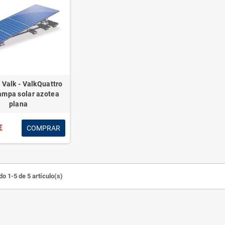
 Valk - ValkQuattro
Rampa solar azotea
plana
€
COMPRAR
o 1-5 de 5 artículo(s)