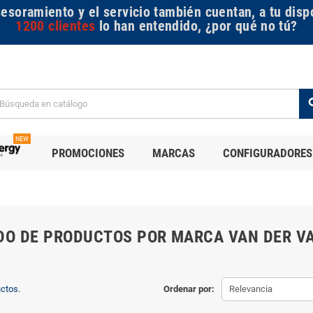
sesoramiento y el servicio también cuentan, a tu disp
1200 clientes
lo han entendido, ¿por qué no tú?
se
NEW
PROMOCIONES
MARCAS
CONFIGURADORES
DO DE PRODUCTOS POR MARCA VAN DER V
ctos.
Ordenar por:
Relevancia