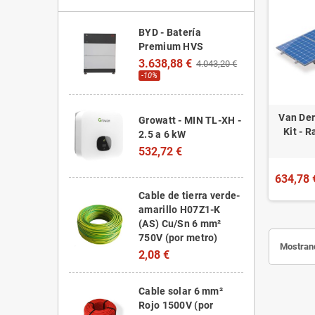
BYD - Batería
Premium HVS
3.638,88 €
4.043,20 €
-10%
Van Der
Growatt - MIN TL-XH -
Kit - 
2.5 a 6 kW
532,72 €
634,78 
Cable de tierra verde-
amarillo H07Z1-K
(AS) Cu/Sn 6 mm²
750V (por metro)
Mostrand
2,08 €
Cable solar 6 mm²
Rojo 1500V (por