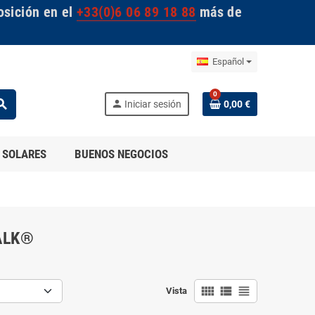
osición en el
+33(0)6 06 89 18 88
más de
Español
0
arch
person
Iniciar sesión
0,00 €
 SOLARES
BUENOS NEGOCIOS
ALK®
view_comfy
view_list
view_headline
Vista