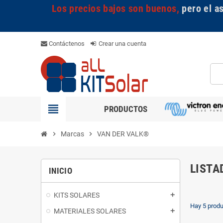
Los precios bajos son buenos,
pero el a
Contáctenos
Crear una cuenta
view_headline
PRODUCTOS
chevron_right
Marcas
chevron_right
VAN DER VALK®
LISTA
INICIO
KITS SOLARES
add
Hay 5 produ
MATERIALES SOLARES
add