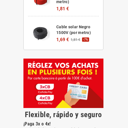
metro)
1,81 €
Cable solar Negro
1500V (por metro)
1,69 €
1,81 €
-7%
Flexible, rápido y seguro
¡Paga 3x o 4x!