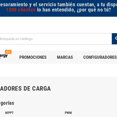
sesoramiento y el servicio también cuentan, a tu disp
1200 clientes
lo han entendido, ¿por qué no tú?
se
NEW
PROMOCIONES
MARCAS
CONFIGURADORES
ADORES DE CARGA
gorías
MPPT
PWM