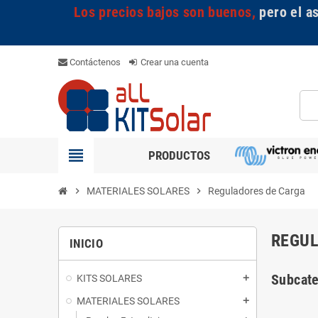
Los precios bajos son buenos,
pero el a
Contáctenos
Crear una cuenta
view_headline
PRODUCTOS
chevron_right
MATERIALES SOLARES
chevron_right
Reguladores de Carga
REGUL
INICIO
Subcate
KITS SOLARES
add
MATERIALES SOLARES
add