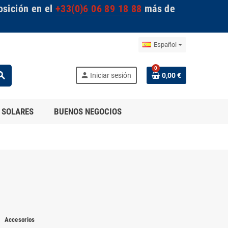
osición en el
+33(0)6 06 89 18 88
más de
Español
0
arch
person
Iniciar sesión
0,00 €
 SOLARES
BUENOS NEGOCIOS
Accesorios