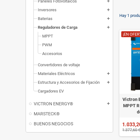
Paneles Fotovoltaicos
add
Inversores
add
Hay 1 produ
Baterias
add
Reguladores de Carga
add
¡EN OFER
MPPT
PWM
Accesorios
Convertidores de voltaje
Materiales Eléctricos
add
Estructura y Accesorios de Fijación
add
Cargadores EV
Victron 
VICTRON ENERGY®
add
MPPT RS
d
MARSTECK®
BUENOS NEGOCIOS
1.033,2
1.377,60 