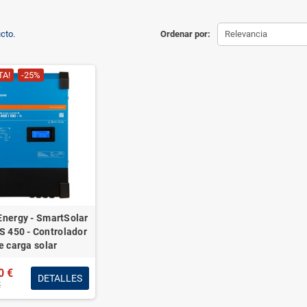
cto.
Ordenar por:
Relevancia
TA!
-25%
Energy - SmartSolar
 450 - Controlador
e carga solar
0 €
DETALLES
€