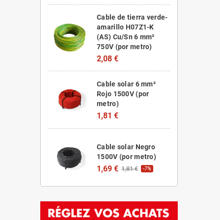
Cable de tierra verde-
amarillo H07Z1-K
(AS) Cu/Sn 6 mm²
750V (por metro)
2,08 €
Cable solar 6 mm²
Rojo 1500V (por
metro)
1,81 €
Cable solar Negro
1500V (por metro)
1,69 €
1,81 €
-7%