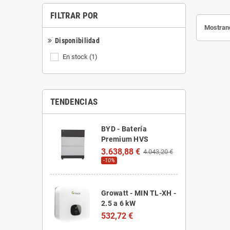
FILTRAR POR
Mostrand
Disponibilidad
En stock
(1)
TENDENCIAS
BYD - Batería
Premium HVS
3.638,88 €
4.043,20 €
-10%
Growatt - MIN TL-XH -
2.5 a 6 kW
532,72 €