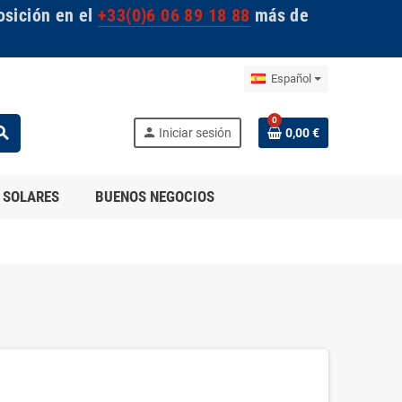
osición en el
+33(0)6 06 89 18 88
más de
Español
0
arch
person
Iniciar sesión
0,00 €
 SOLARES
BUENOS NEGOCIOS