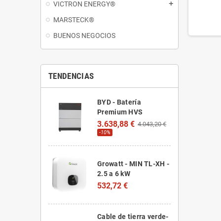
VICTRON ENERGY®
add
MARSTECK®
BUENOS NEGOCIOS
TENDENCIAS
BYD - Batería
Premium HVS
3.638,88 €
4.043,20 €
-10%
Growatt - MIN TL-XH -
2.5 a 6 kW
532,72 €
Cable de tierra verde-