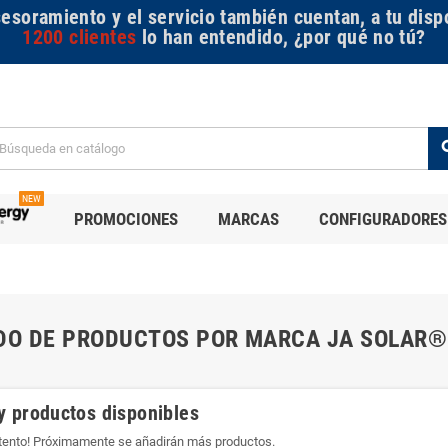
sesoramiento y el servicio también cuentan, a tu disp
1200 clientes
lo han entendido, ¿por qué no tú?
se
NEW
PROMOCIONES
MARCAS
CONFIGURADORES
DO DE PRODUCTOS POR MARCA JA SOLAR®
y productos disponibles
atento! Próximamente se añadirán más productos.