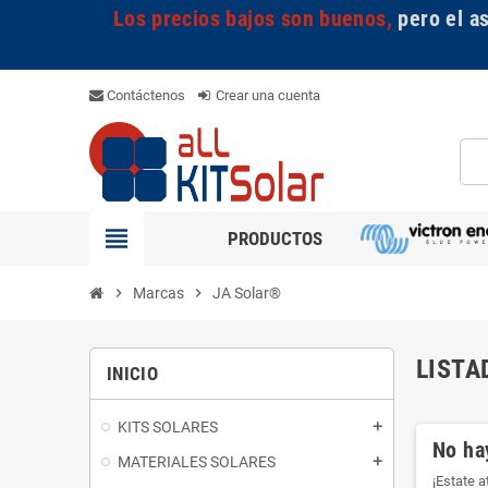
Los precios bajos son buenos,
pero el a
Contáctenos
Crear una cuenta
view_headline
PRODUCTOS
chevron_right
Marcas
chevron_right
JA Solar®
LISTA
INICIO
KITS SOLARES
add
No ha
MATERIALES SOLARES
add
¡Estate 