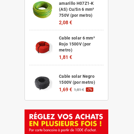
amarillo H07Z1-K
(AS) Cu/Sn 6 mm²
750V (por metro)
2,08 €
Cable solar 6 mm²
Rojo 1500V (por
metro)
1,81 €
Cable solar Negro
1500V (por metro)
1,69 €
1,81 €
-7%