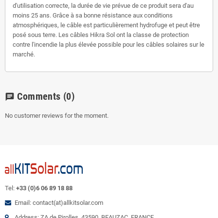
d'utilisation correcte, la durée de vie prévue de ce produit sera d'au
moins 25 ans. Grâce à sa bonne résistance aux conditions
atmosphériques, le câble est particulièrement hydrofuge et peut être
posé sous terre. Les câbles Hikra Sol ont la classe de protection
contre l'incendie la plus élevée possible pour les câbles solaires sur le
marché.
Comments
(0)
chat
No customer reviews for the moment.
Tel:
+33 (0)6 06 89 18 88
Email: contact(at)allkitsolar.com
Address: ZA de Pirolles, 43590, BEAUZAC, FRANCE