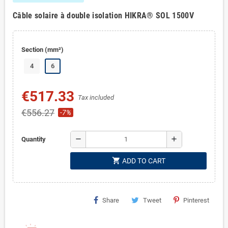
Câble solaire à double isolation HIKRA® SOL 1500V
Section (mm²)
4
6
€517.33
Tax included
€556.27
-7%
remove
add
Quantity
shopping_cart
ADD TO CART
Share
Tweet
Pinterest