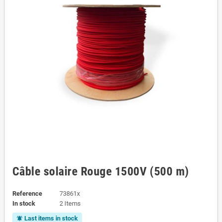
Câble solaire Rouge 1500V (500 m)
Reference
73861x
In stock
2 Items
Last items in stock
notifications_active