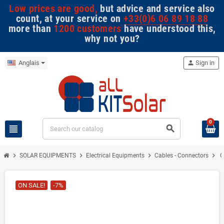
Low prices are good,
but advice and service also
count, at your service on
+33(0)6 06 89 18 88
more than
1200 customers
have understood this,
why not you?
Anglais
person
Sign in
0
view_headline
search
chevron_right
chevron_right
chevron_right
chevron_right
SOLAR EQUIPMENTS
Electrical Equipments
Cables - Connectors
C
ON SALE!
-7%