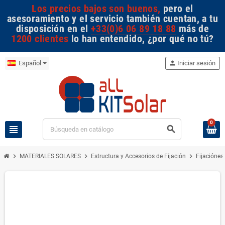
Los precios bajos son buenos,
pero el
asesoramiento y el servicio también cuentan, a tu
disposición en el
+33(0)6 06 89 18 88
más de
1200 clientes
lo han entendido, ¿por qué no tú?
Español
person
Iniciar sesión
0
view_headline
search
chevron_right
chevron_right
chevron_right
MATERIALES SOLARES
Estructura y Accesorios de Fijación
Fijaciónes