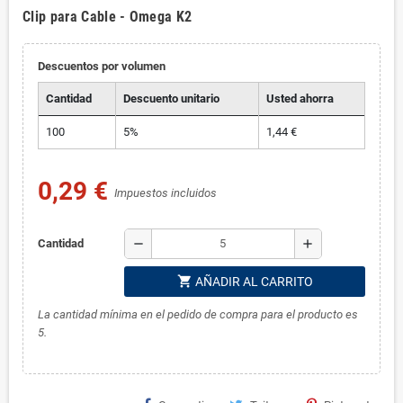
Clip para Cable - Omega K2
Descuentos por volumen
Cantidad
Descuento unitario
Usted ahorra
100
5%
1,44 €
0,29 €
Impuestos incluidos
remove
add
Cantidad
shopping_cart
AÑADIR AL CARRITO
La cantidad mínima en el pedido de compra para el producto es
5.