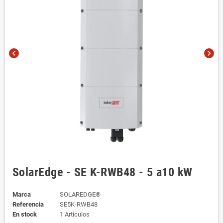
chevron_left
chevron_right
SolarEdge - SE K-RWB48 - 5 a10 kW
Marca
SOLAREDGE®
Referencia
SE5K-RWB48
En stock
1 Artículos