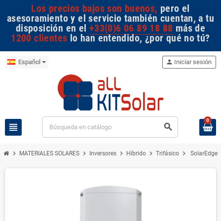
Los precios bajos son buenos,
pero el
asesoramiento y el servicio también cuentan, a tu
disposición en el
+33(0)6 06 89 18 88
más de
1200 clientes
lo han entendido, ¿por qué no tú?
Español
person
Iniciar sesión
0
view_headline
search
chevron_right
chevron_right
chevron_right
chevron_right
chevron_right
MATERIALES SOLARES
Inversores
Híbrido
Trifásico
SolarEdge 