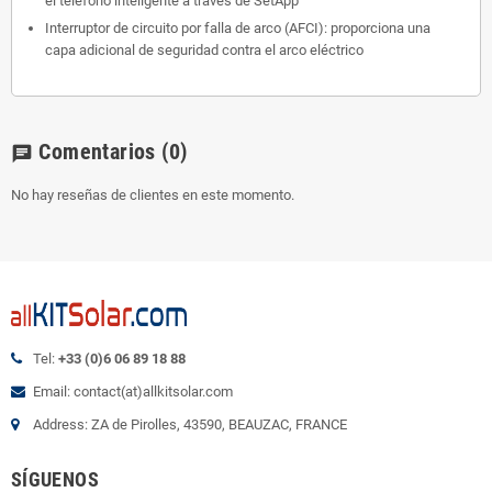
el teléfono inteligente a través de SetApp
Interruptor de circuito por falla de arco (AFCI): proporciona una
capa adicional de seguridad contra el arco eléctrico
Comentarios
(0)
chat
No hay reseñas de clientes en este momento.
Tel:
+33 (0)6 06 89 18 88
Email: contact(at)allkitsolar.com
Address: ZA de Pirolles, 43590, BEAUZAC, FRANCE
SÍGUENOS