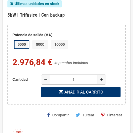
Últimas unidades en stock
notifications_active
5kW | Trifásico | Con backup
Potencia de salida (VA)
5000
8000
10000
2.976,84 €
Impuestos incluidos
remove
add
Cantidad
shopping_cart
AÑADIR AL CARRITO
Compartir
Tuitear
Pinterest