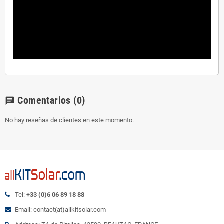
Comentarios
(0)
chat
No hay reseñas de clientes en este momento.
Tel:
+33 (0)6 06 89 18 88
Email: contact(at)allkitsolar.com