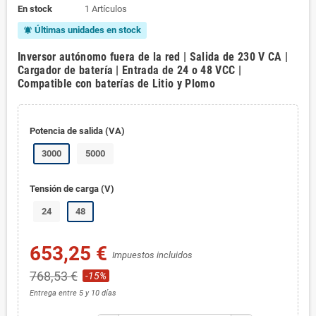
En stock
1 Artículos
Últimas unidades en stock
notifications_active
Inversor autónomo fuera de la red | Salida de 230 V CA |
Cargador de batería | Entrada de 24 o 48 VCC |
Compatible con baterías de Litio y Plomo
Potencia de salida (VA)
3000
5000
Tensión de carga (V)
24
48
653,25 €
Impuestos incluidos
768,53 €
-15%
Entrega entre 5 y 10 días