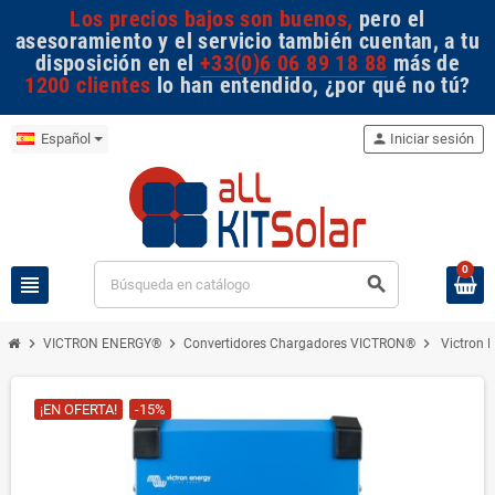
Los precios bajos son buenos,
pero el
asesoramiento y el servicio también cuentan, a tu
disposición en el
+33(0)6 06 89 18 88
más de
1200 clientes
lo han entendido, ¿por qué no tú?
Español
person
Iniciar sesión
0
view_headline
search
chevron_right
chevron_right
chevron_right
VICTRON ENERGY®
Convertidores Chargadores VICTRON®
Victron E
¡EN OFERTA!
-15%