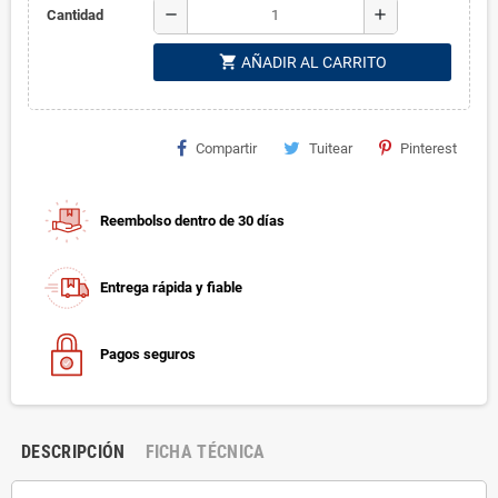
remove
add
Cantidad
shopping_cart
AÑADIR AL CARRITO
Compartir
Tuitear
Pinterest
Reembolso dentro de 30 días
Entrega rápida y fiable
Pagos seguros
DESCRIPCIÓN
FICHA TÉCNICA