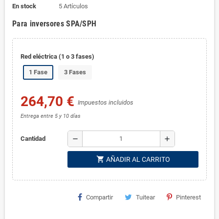
En stock
5 Artículos
Para inversores SPA/SPH
Red eléctrica (1 o 3 fases)
1 Fase
3 Fases
264,70 €
Impuestos incluidos
Entrega entre 5 y 10 días
remove
add
Cantidad
shopping_cart
AÑADIR AL CARRITO
Compartir
Tuitear
Pinterest