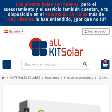
Los precios bajos son buenos,
pero el
asesoramiento y el servicio también cuentan, a tu
disposición en el
+33(0)6 06 89 18 88
más de
1200 clientes
lo han entendido, ¿por qué no tú?
Español
person
Iniciar sesión
0
view_headline
search
chevron_right
chevron_right
chevron_right
chevron_right
MATERIALES SOLARES
Inversores
Inversores accesorios
Growatt -