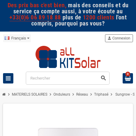
Des prix bas c'est bien,
mais des conseils et du
service ça compte aussi, à votre écoute au
+33(0)6 06 89 18 88
plus de
1200 clients
l'ont
compris, pourquoi pas vous?
Français
person
Connexion
0
view_headline
search
chevron_right
chevron_right
chevron_right
chevron_right
chevron_right
MATERIELS SOLAIRES
Onduleurs
Réseau
Triphasé
Sungrow - SG