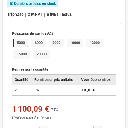
Derniers articles en stock
notifications_active
Triphasé | 2 MPPT | WiNET inclus
Puissance de sortie (VA)
5000
6000
8000
10000
12000
15000
20000
Remise sur la quantité
Quantité
Remise sur prix unitaire
Vous économisez
2
5%
110,01 €
1 100,09 €
TTC
Livraison entre 5 et 10 jours