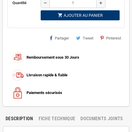
remove
add
Quantité
shopping_cart
AJOUTER AU PANIER
Partager
Tweet
Pinterest
Remboursement sous 30 Jours
Livraison rapide & fiable
Paiements sécurisés
DESCRIPTION
FICHE TECHNIQUE
DOCUMENTS JOINTS