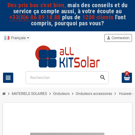
Des prix bas c'est bien,
mais des conseils et du
service ça compte aussi, à votre écoute au
+33(0)6 06 89 18 88
plus de
1200 clients
l'ont
compris, pourquoi pas vous?
Français
person
Connexion
0
view_headline
search
chevron_right
chevron_right
chevron_right
chevron_right
MATERIELS SOLAIRES
Onduleurs
Onduleurs accessoires
Huawei -