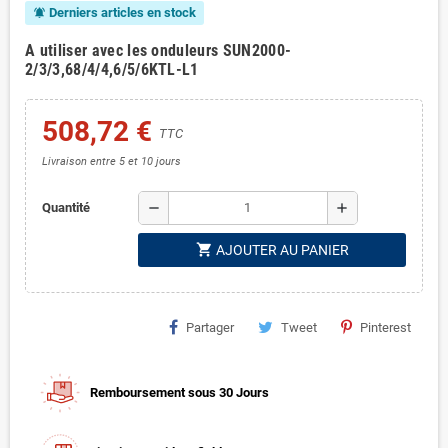
Derniers articles en stock
notifications_active
A utiliser avec les onduleurs SUN2000-
2/3/3,68/4/4,6/5/6KTL-L1
508,72 €
TTC
Livraison entre 5 et 10 jours
remove
add
Quantité
shopping_cart
AJOUTER AU PANIER
Partager
Tweet
Pinterest
Remboursement sous 30 Jours