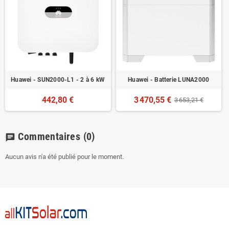
Huawei - SUN2000-L1 - 2 à 6 kW
Huawei - Batterie LUNA2000
442,80 €
3 470,55 €
3 653,21 €
Commentaires
(0)
chat
Aucun avis n'a été publié pour le moment.