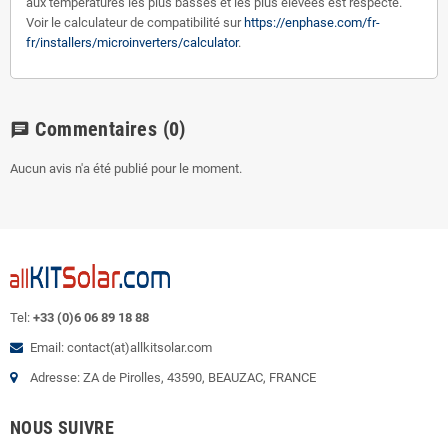
aux températures les plus basses et les plus élevées est respecté.
Voir le calculateur de compatibilité sur
https://enphase.com/fr-
fr/installers/microinverters/calculator
.
Commentaires
(0)
chat
Aucun avis n'a été publié pour le moment.
Tel:
+33 (0)6 06 89 18 88
Email: contact(at)allkitsolar.com
Adresse: ZA de Pirolles, 43590, BEAUZAC, FRANCE
NOUS SUIVRE