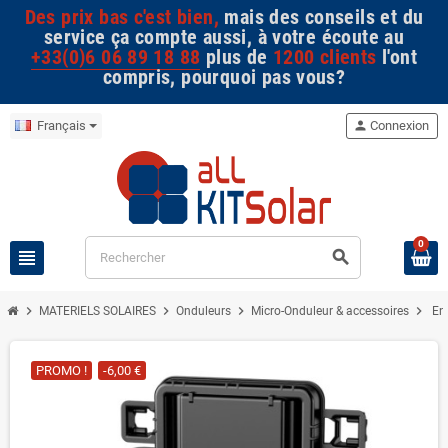
Des prix bas c'est bien,
mais des conseils et du
service ça compte aussi, à votre écoute au
+33(0)6 06 89 18 88
plus de
1200 clients
l'ont
compris, pourquoi pas vous?
Français
person
Connexion
0
view_headline
search
chevron_right
chevron_right
chevron_right
chevron_right
MATERIELS SOLAIRES
Onduleurs
Micro-Onduleur & accessoires
En
PROMO !
-6,00 €