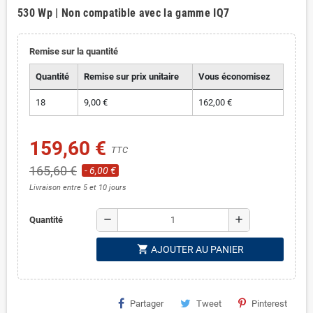
530 Wp | Non compatible avec la gamme IQ7
Remise sur la quantité
Quantité
Remise sur prix unitaire
Vous économisez
18
9,00 €
162,00 €
159,60 €
TTC
165,60 €
- 6,00 €
Livraison entre 5 et 10 jours
remove
add
Quantité
shopping_cart
AJOUTER AU PANIER
Partager
Tweet
Pinterest