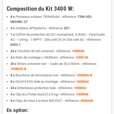
Composition du Kit 3400 W:
8 x
Panneaux solaires TRINASolar - référence:
TSM-425-
NEG9RC.27
4 x
Onduleur APSystems - référence:
EZ1
1 x
Coffret de protection AC/DC monophasé, 0-3kWc - Parafoudre
AC - 1 string - 1 MPPT - 25A coté DC et 20A coté AC - référence:
E053-1
24 x
Crochets de toit universel - référence:
1008040
4 x
Rails de montage L=4638mm - référence:
1008134
20 x
Étriers universel noir – Cadre de 30 à 50mm - référence:
1008020-B
8 x
Bouchons de terminaison noir - référence:
1008060-B
8 x
ClickFit EVO Aide au montage - référence:
1008064
24 x
Entretoises protection tuile - référence:
1008063
4 x
Clip ALU Poids lourd (2 à 8 kg)- référence:
1008068
8 x
Clips de mise à la terre RAYVOLT - référence:
4006648
En option: