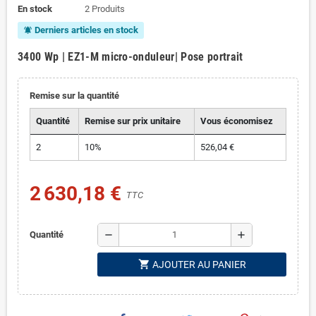
En stock
2 Produits
Derniers articles en stock
notifications_active
3400 Wp | EZ1-M micro-onduleur| Pose portrait
Remise sur la quantité
Quantité
Remise sur prix unitaire
Vous économisez
2
10%
526,04 €
2 630,18 €
TTC
remove
add
Quantité
shopping_cart
AJOUTER AU PANIER