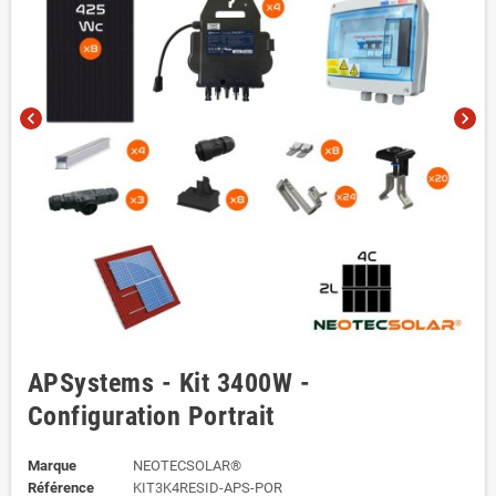
chevron_left
chevron_right
APSystems - Kit 3400W -
Configuration Portrait
Marque
NEOTECSOLAR®
Référence
KIT3K4RESID-APS-POR