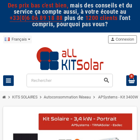
Des prix bas c'est bien,
mais des conseils et du
service ça compte aussi, à votre écoute au
+33(0)6 06 89 18 88
plus de
1200 clients
l'ont
compris, pourquoi pas vous?
Français
person
Connexion
0
view_headline
search
chevron_right
chevron_right
chevron_right
KITS SOLAIRES
Autoconsommation Réseau
APSystems - Kit 3400W - 