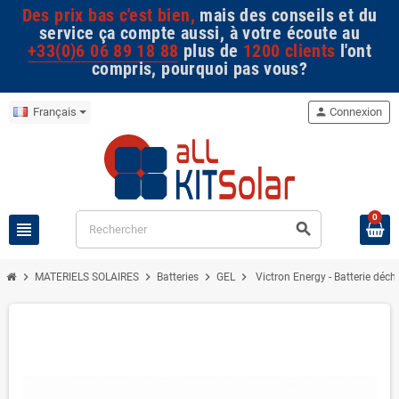
Des prix bas c'est bien,
mais des conseils et du
service ça compte aussi, à votre écoute au
+33(0)6 06 89 18 88
plus de
1200 clients
l'ont
compris, pourquoi pas vous?
Français
person
Connexion
0
view_headline
search
chevron_right
chevron_right
chevron_right
chevron_right
MATERIELS SOLAIRES
Batteries
GEL
Victron Energy - Batterie déc