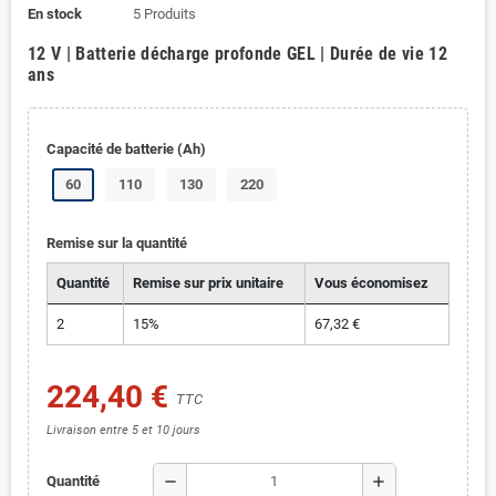
En stock
5 Produits
12 V | Batterie décharge profonde GEL | Durée de vie 12
ans
Capacité de batterie (Ah)
60
110
130
220
Remise sur la quantité
Quantité
Remise sur prix unitaire
Vous économisez
2
15%
67,32 €
224,40 €
TTC
Livraison entre 5 et 10 jours
remove
add
Quantité