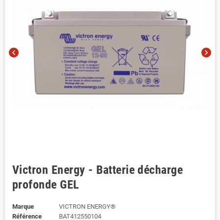
chevron_left
chevron_right
Victron Energy - Batterie décharge
profonde GEL
Marque
VICTRON ENERGY®
Référence
BAT412550104